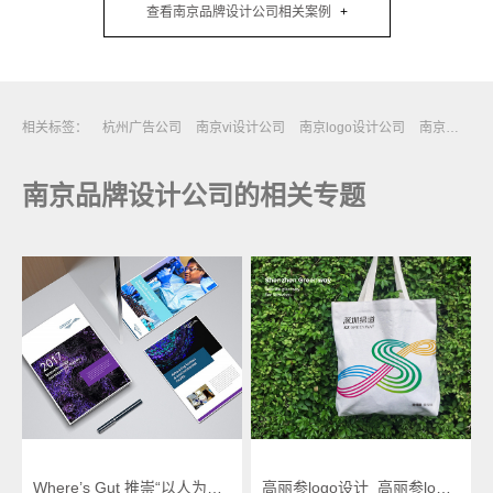
查看南京品牌设计公司相关案例
相关标签：
杭州广告公司
南京vi设计公司
南京logo设计公司
南京标志设计公司
南京品牌设计公司的相关专题
Where’s Gut 推崇“以人为本”的设计理念
高丽参logo设计_高丽参logo设计_创意巧思打造品牌形象