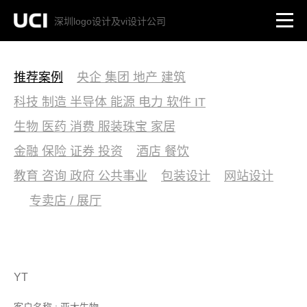
深圳logo设计及vi设计公司
推荐案例
央企 集团 地产 建筑
科技 制造 半导体 能源 电力 软件 IT
生物 医药 消费 服装珠宝 家居
金融 保险 证券 投资
酒店 餐饮
教育 咨询 政府 公共事业
包装设计
网站设计
专卖店 / 展厅
YT